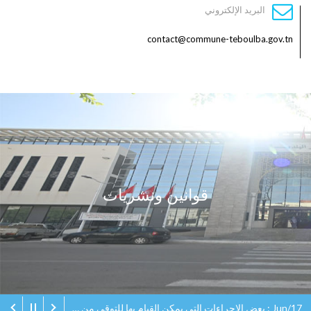
البريد الإلكتروني
contact@commune-teboulba.gov.tn
قوانين ونشريات
Jun/17 : بعض الإجراءات التي يمكن القيام بها للتوقي من مخاطر البعوض ( الوشواشة)و الحد من نسبة الإزعاج