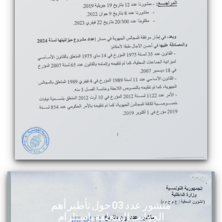
منشور عدد 03 حول تأطير أهم
الجوانب المتعلقة بإستلزام