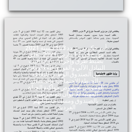
أمر حكومي عـدد 153 لـسنة 2021
مؤرخ في 12 مارس 2021 يتعلق
بضبط طرق وإجراءات وأساليب
التبادل الآلي والفوري للمعلومات
بين الصندوق الوطني للتقاعد
والحيطة الاجتماعية والمشغل
العمومي بخصوص مواكبة الحياة
المهنية للأعوان المنخرطين
بالصندوق ومسك حساباتهم
الفردية.