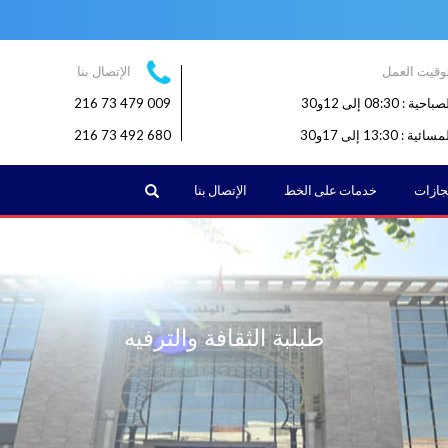
وقيت العمل
الإتصال بنا
: 08:30 إلى 12و30
009 479 73 216
: 13:30 إلى 17و30
680 492 73 216
البحث
نجازات
خدمات على الخط
الإتصال بنا
طبلبة الثقافة والترفيه