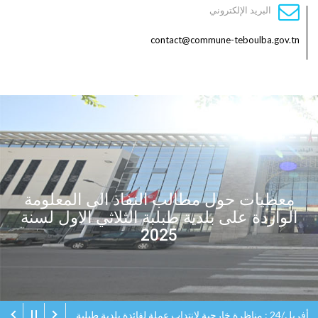
البريد الإلكتروني
contact@commune-teboulba.gov.tn
معطيات حول مطالب النفاذ الى المعلومة
الواردة على بلدية طبلبة الثلاثي الاول لسنة
2025
أفريل/24 : مناظرة خارجية لانتداب عملة لفائدة بلدية طبلبة