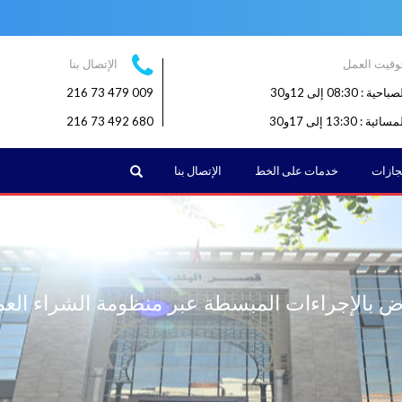
وقيت العمل
الإتصال بنا
: 08:30 إلى 12و30
009 479 73 216
: 13:30 إلى 17و30
680 492 73 216
البحث
نجازات
خدمات على الخط
الإتصال بنا
 بالإجراءات المبسطة عبر منظومة الشراء الع