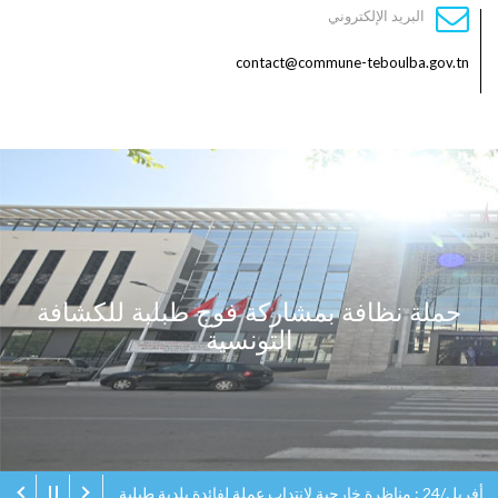
البريد الإلكتروني
contact@commune-teboulba.gov.tn
حملة نظافة بمشاركة فوج طبلبة للكشافة
التونسية
أفريل/24 : مناظرة خارجية لانتداب عملة لفائدة بلدية طبلبة