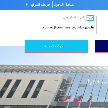
تسجيل الدخول
خريطة الموقع
البريد الإلكتروني
contact@commune-teboulba.gov.tn
الحوكمة المحلية
تي خلفها