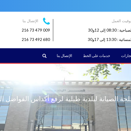
وقيت العمل
الإتصال بنا
: 08:30 إلى 12و30
009 479 73 216
: 13:30 إلى 17و30
680 492 73 216
البحث
نجازات
خدمات على الخط
الإتصال بنا
ة الصيانة لبلدية طبلبة لرفع أكداس الفواضل ال