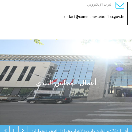
البريد الإلكتروني
contact@commune-teboulba.gov.tn
أعمال المجلس البلدي
أفريل/24 : مناظرة خارجية لانتداب عملة لفائدة بلدية طبلبة