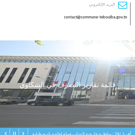
البريد الإلكتروني
contact@commune-teboulba.gov.tn
قائمة تقارير التصرف في الشكاوي
أفريل/24 : مناظرة خارجية لانتداب عملة لفائدة بلدية طبلبة