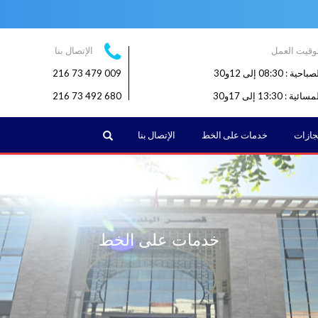
وقيت العمل
الإتصال بنا
: 08:30 إلى 12و30
009 479 73 216
: 13:30 إلى 17و30
680 492 73 216
البحث
نجازات
خدمات على الخط
الإتصال بنا
خدمات على الخط